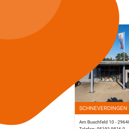
SCHNEVERDINGEN
Am Buschfeld 10 - 2964
Telefon: 05193-9816-0