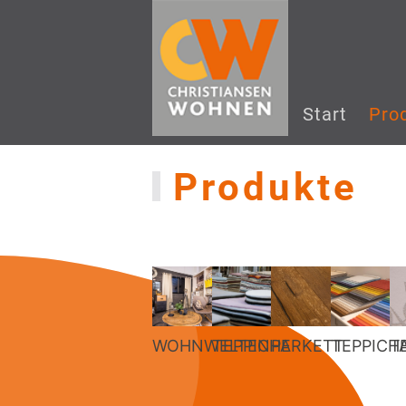
Start
Pro
Produkte
WOHNWELTEN
TEPPICHE
PARKETT
TEPPICH
T